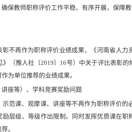
，确保教师职称
评价
工作平稳、有序开展，保障教
表彰不再作为职称
评价
业绩成果
，
《河南省人力
见》（豫人社〔
2019
〕
16
号）中关于
评比
表彰的
可作为单位推荐的业绩
成果
。
、讲座等）、学科竞赛奖励
问题
、示范课、观摩课、讲座等不再作为职称
评价
的
奖励
层级、
等级作出
限制
。同时发挥优质课在职
推荐。