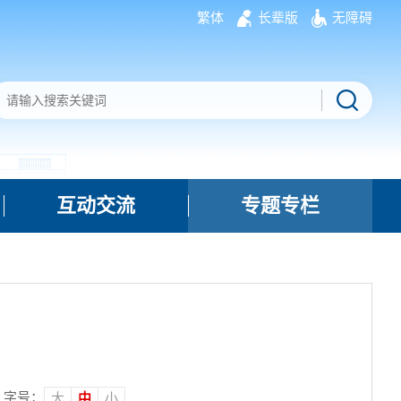
繁体
长辈版
无障碍
互动交流
专题专栏
字号：
大
中
小