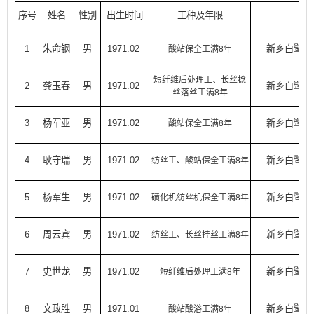
序号
姓名
性别
出生时间
工种及年限
工
1
朱命钢
男
1971.02
新乡白鹭投
酸站保全工满8年
短纤维后处理工、长丝捻
2
龚玉春
男
1971.02
新乡白鹭投
丝落丝工满8年
3
杨军亚
男
1971.02
新乡白鹭投
酸站保全工满8年
4
耿守瑞
男
1971.02
新乡白鹭投
纺丝工、酸站保全工满8年
5
杨军生
男
1971.02
新乡白鹭投
磺化机纺丝机保全工满8年
6
周云宾
男
1971.02
新乡白鹭投
纺丝工、长丝挂丝工满8年
7
史世龙
男
1971.02
新乡白鹭投
短纤维后处理工满8年
8
文政胜
男
1971.01
新乡白鹭投
酸站酸浴工满8年