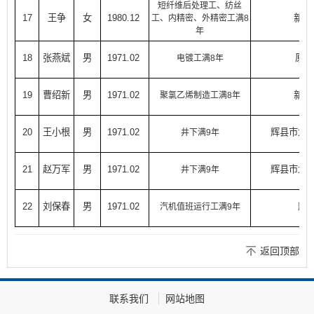
短纤维后处理工、纺丝
17
王争
女
1980.12
新乡
工、内精密、外精密工满8
年
18
张燕斌
男
1971.02
原国
电镀工满8年
19
曹绍新
男
1971.02
新乡
聚氯乙烯制造工满8年
20
王小根
男
1971.02
辉县市龙
井下满9年
21
赵万军
男
1971.02
辉县市龙
井下满9年
22
刘保春
男
1971.02
辉
汽机值班运行工满9年
返回顶部
联系我们
网站地图