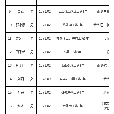
9
周鑫
男
1971.02
新乡白鹭投
长丝捻丝落丝工满8年
10
郭永康
男
1971.02
新乡巴山航空
热处理工满9年
11
栗延伟
男
1971.02
河南
热处理工、炉前工满9年
12
周季新
男
1971.02
原国
装配工满8年
13
肖明臣
男
1971.02
新乡航空工
表面处理工满8年
14
刘莉
女
1978.09
新乡市
容器内电焊工满8年
15
石兴
男
1971.02
新乡市
机械造型工满9年
河南新
16
赵水
男
1971.02
金属锻工满9年
（原新