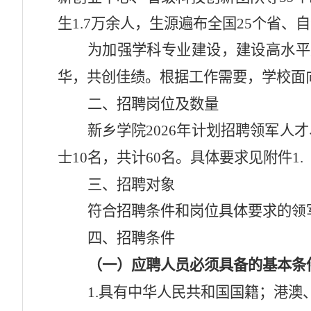
生1.7万余人，生源遍布全国25个省、
为加强学科专业建设，建设高水平
华，共创佳绩。根据工作需要，学校面
二、
招聘岗位及数量
新乡学院
202
6
年
计划招聘
领军人才
士
10名，
共计
60名
。
具体要求
见附件
1
三、
招聘对象
符合招聘条件和岗位具体要求的
领
四
、招聘条件
（一）应聘人员必须具备的基本条
1.具有中华人民共和国国籍；港澳