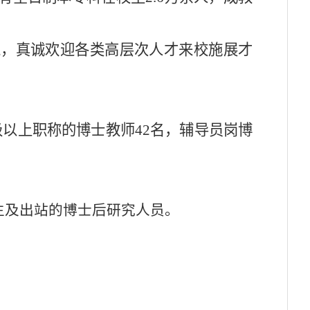
境，真诚欢迎各类高层次人才来校施展才
：
级以上职称的博士
教师
42
名
，辅导员岗博
。
生及出站的博士后研究人员。