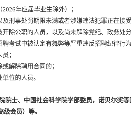
（
202
6
年应届毕业生除外
）
；
以及
刑事处罚期限未满或者涉嫌违法犯罪正在接
被开除公职的人员，以及尚未解除党纪、政务处
招聘考试中被认定有舞弊等严重违反招聘纪律行
人员；
除或解除聘用合同的；
业单位的人员。
院院士、
中国
社会科学院学部委员
，诺贝尔奖等
高级会员）
等。