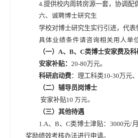
4.
提供校内
周转房源
一套，
协调
配
六
、诚聘博士研究生
学校对博士研究生实行引进，代表
具体业绩条件请咨询相关用人单
（一）
A、B、C类博士安家费及
安家
补贴
：
20
-
8
0
万元。
科研启动费
：理工科类
10-
3
0
万元
（二）
辅导员岗博士
安家补贴
10
万元。
（三）
其他待遇
1.
A、B、C类
博士津贴：
3000元
奖励绩效考核
办法
进行申请。