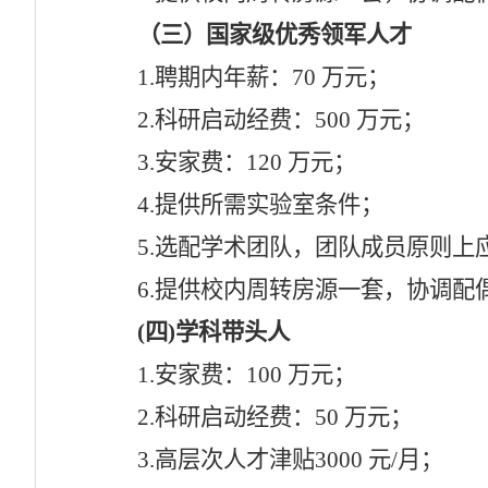
（三）国家级优秀领军人才
1.
聘期内年薪：
70
万元；
2.
科研启动经费：
500
万元；
3.
安家费：
120
万元；
4.
提供所需实验室条件；
5.
选配学术团队，团队成员原则上
6.
提供校内
周转房源
一套，
协调
配
(四)
学科带头人
1.
安家费：
100
万元；
2.
科研启动经费：
50
万元；
3
.
高层次人才
津贴
3000
元
/
月；