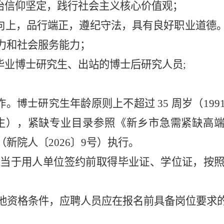
治信仰坚定，践行社会主义核心价值观
；
向上，品行端正，遵纪守法，具有良好职业道德
力和社会服务能力
；
毕业
博士研究生、出站的博士后研究人员
;
作。
年龄原则上不超过
35
周岁（
19
博士研究生
后出生），紧缺专业目录参照《新乡市急需紧缺高
（
新
院
人〔
202
6
〕
9
号
）执行。
生应当于用人单位签约前取得毕业证、学位证，按
他资格条件，应聘人员应在报名前具备岗位要求