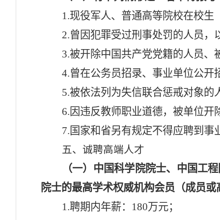
1.现役军人、普通高等院校在校生
2.
曾因犯罪受过刑事处罚
的人员，
3.
被开除中国共产党党籍的人员、
4
.曾在公务员招录、事业单位公开
5.被依法列为失信联合惩戒对象的
6
.因违反教师职业道德，被单位开
7
.国家和省另有规定不得应聘到事
五
、诚聘高端人才
（一）中国科学院
院士、中国
工程
院士的最高学术权威机构会员（成员或
1.
聘期内年薪
：
180
万元
；