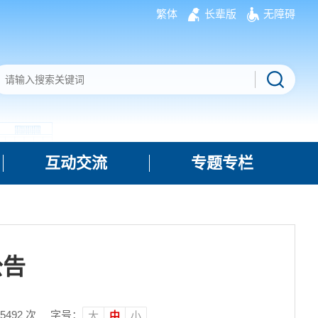
繁体
长辈版
无障碍
互动交流
专题专栏
公告
5492
次
字号：
大
中
小