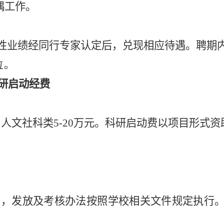
偶工作。
性业绩经同行专家认定后，兑现相应待遇。聘期
位。
科研启动经费
、人文社科类
5-
2
0
万元。科研启动费以项目形式资
/月，发放及考核办法
按照
学校相关文件规定执行