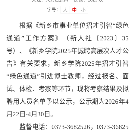
字号：
大
中
小
根据《新乡市事业单位招才引智
“绿色
通道”工作方案》（新人社
〔
2023〕
35
号）
、
《新乡学院
202
5
年诚聘高层次人才公
告》有关要求，
新乡学院
202
5
年
招才引智
“绿色通道”引进
博士教师
，
经过报名、面
试、体检、考察等环节，现将考察结果及拟
聘用
人员名单
予以公示，
公示期
为
202
6
年
4
月
22
日
-4
月
30
日
。
监督电话
：
0373-3682526
，
0373-36825