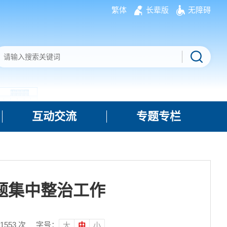
繁体
长辈版
无障碍
互动交流
专题专栏
题集中整治工作
1553
次
字号：
大
中
小