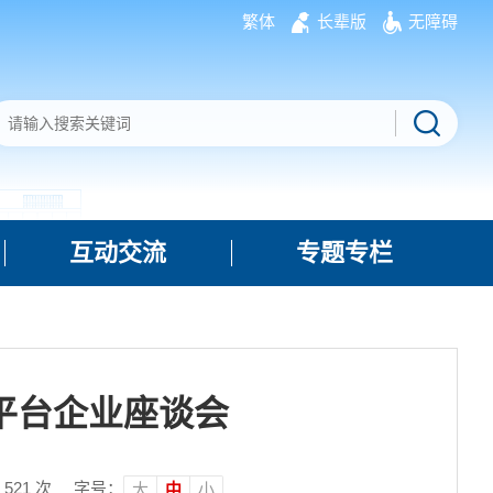
繁体
长辈版
无障碍
互动交流
专题专栏
平台企业座谈会
：
521
次
字号：
大
中
小