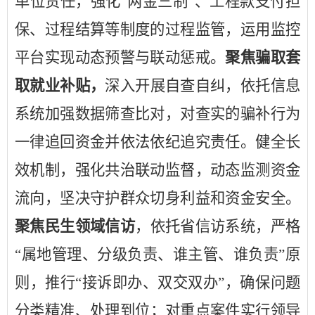
单位责任，强化
“两金三制”、工程款支付担
保、过程结算等制度的过程监管，运用监控
平台实现动态预警与联动惩戒。
聚焦骗取套
取就业补贴，
深入开展自查自纠，依托信息
系统加强数据筛查比对，对查实的骗补行为
一律追回资金并依法依纪追究责任。健全长
效机制，强化共治联动监督，动态监测资金
流向，坚决守护群众切身利益和资金安全。
聚焦民生领域信访
，
依托省信访系统，
严格
“
属地管理、分级负责、谁主管、谁负责
”
原
则，
推行
“接诉即办、
双交双办
”
，确保问题
分类精准、处理到位
；
对重点案件实行领导