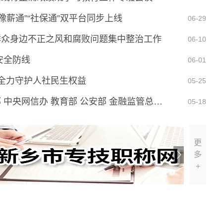
豫薪通”“社保通”双平台同步上线
06-29
群众身边不正之风和腐败问题集中整治工作
06-10
安全防线
06-01
 全力守护人社民生权益
05-25
人力资源社会保障部 中央网信办 教育部 公安部 金融监管总局联合发布警惕“招转培”“培训贷”等风险提示
05-18
更
多
+