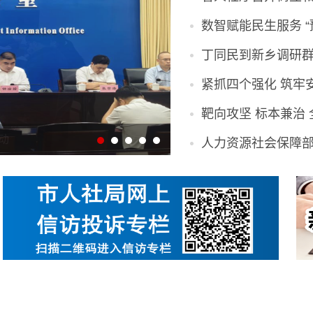
数智赋能民生服务 “
丁同民到新乡调研
紧抓四个强化 筑牢
靶向攻坚 标本兼治